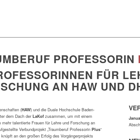
UMBERUF PROFESSORIN
ROFESSORINNEN FÜR LE
SCHUNG AN HAW UND 
VE
nschaften (
HAW
) und die Duale Hochschule Baden-
unter dem Dach der
LaKof
zusammen, um mit einem
Janua
 mehr talentierte Frauen für Lehre und Forschung an
Absch
ufgestellte Verbundprojekt „Traumberuf Professorin
Plus
“
 knüpft an den großen Erfolg des Vorgängerprojekts