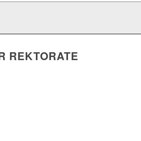
R REKTORATE
W