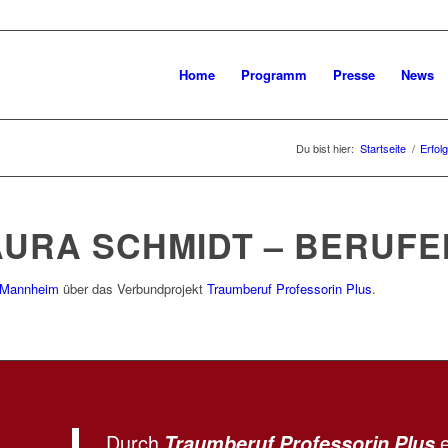
Home
Programm
Presse
News
Du bist hier:
Startseite
/
Erfol
LAURA SCHMIDT – BERUF
Mannheim
über das Verbundprojekt
Traumberuf Professorin Plus
.
„Durch
e
Traumberuf Professorin Plus