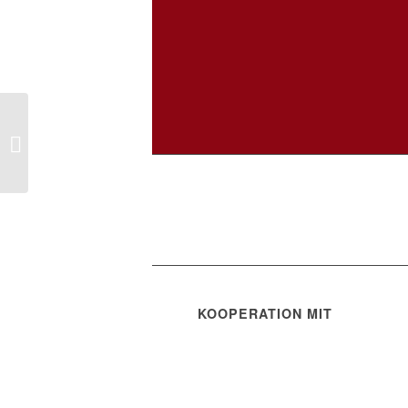
Prof. Dr. Anja Höft –
Berufene Mentee
KOOPERATION MIT