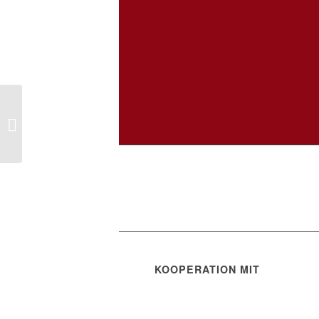
Hochschule Offenburg –
Prof. Dr. Stephan
Trahasch
KOOPERATION MIT